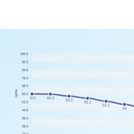
100.0
92.0
84.0
76.0
68.0
Цена
60.0
60.5
60.3
58.3
52.0
56.2
53.2
50
44.0
36.0
28.0